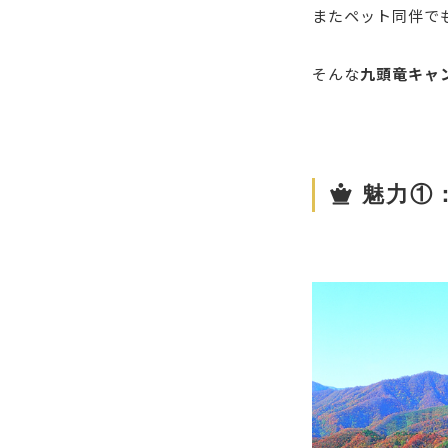
またペット同伴で
そんな
九頭竜キャ
魅力①