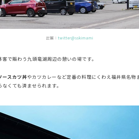
出展：
twitter@sskimami
体客で賑わう九頭竜湖周辺の憩いの場です。
ソースカツ丼
やカツカレーなど定番の料理にくわえ福井県名物
らなくても済ませられます。