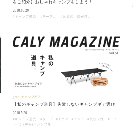
をご紹介】おしゃれキャンプをしよう！
2018.10.20
キャンプ道具
テーブル
お洒落／格好良い
gear | キャンプギア
【私のキャンプ道具】失敗しないキャンプギア選び
2018.5.20
キャンプ道具
タープ
チェア
テント
焚き火台
モノ
トーン(単色)／シンプル