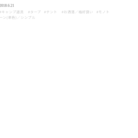
2018.6.21
キャンプ道具
タープ
テント
お洒落／格好良い
モノト
ーン(単色)／シンプル