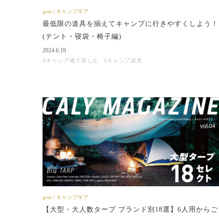
gear | キャンプギア
最低限の道具を揃えてキャンプに行きやすくしよう！
(テント・寝袋・椅子編)
2024.6.19
キャンプ場で楽しむ
キャンプ道具
gear | キャンプギア
【大型・大人数タープ ブランド別18選】6人用からご