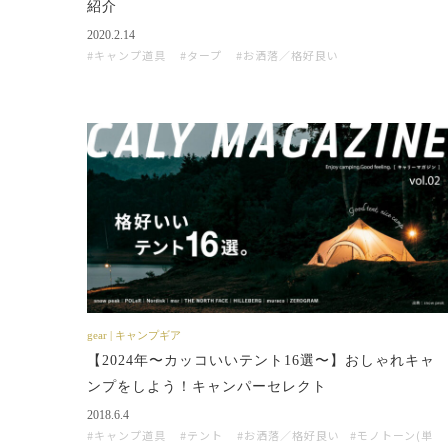
紹介
2020.2.14
キャンプ道具
タープ
お洒落／格好良い
gear | キャンプギア
【2024年〜カッコいいテント16選〜】おしゃれキャ
ンプをしよう！キャンパーセレクト
2018.6.4
キャンプ道具
テント
お洒落／格好良い
モノトーン(単