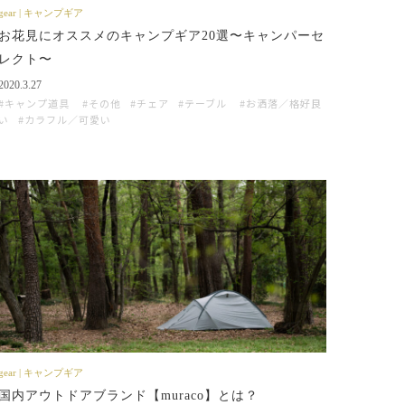
gear | キャンプギア
お花見にオススメのキャンプギア20選〜キャンパーセ
レクト〜
2020.3.27
キャンプ道具
その他
チェア
テーブル
お洒落／格好良
い
カラフル／可愛い
gear | キャンプギア
国内アウトドアブランド【muraco】とは？