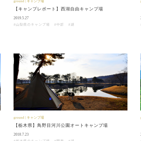
ground | キャンプ場
【キャンプレポート】西湖自由キャンプ場
2019.5.27
山梨県のキャンプ場
中部
湖
ground | キャンプ場
【栃木県】鳥野目河川公園オートキャンプ場
2018.7.23
栃木県のキャンプ場
関東
湖