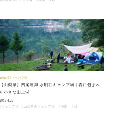
ground | キャンプ場
【山梨県】四尾連湖 水明荘キャンプ場｜森に包まれ
た小さな山上湖
2018.4.28
キャンプ場
山梨県のキャンプ場
中部
湖