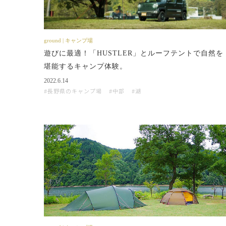
ground | キャンプ場
遊びに最適！「HUSTLER」とルーフテントで自然を
堪能するキャンプ体験。
2022.6.14
長野県のキャンプ場
中部
湖