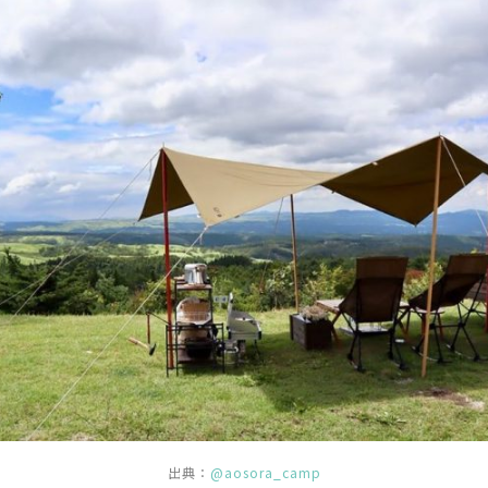
出典：
@aosora_camp