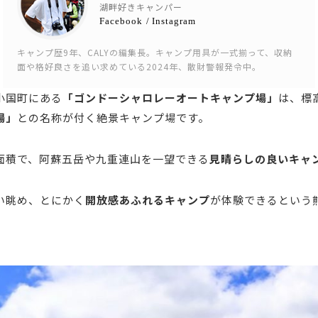
湖畔好きキャンパー
Facebook
/
Instagram
キャンプ歴9年、CALYの編集長。キャンプ用具が一式揃って、収納
面や格好良さを追い求めている2024年、散財警報発令中。
小国町にある
「ゴンドーシャロレーオートキャンプ場」
は、標
場」
との名称が付く絶景キャンプ場です。
面積で、阿蘇五岳や九重連山を一望できる
見晴らしの良いキャ
い眺め、とにかく
開放感あふれるキャンプ
が体験できるという