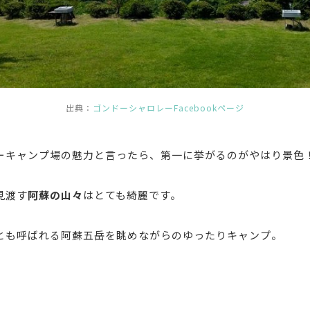
出典：
ゴンドーシャロレーFacebookページ
ーキャンプ場の魅力と言ったら、第一に挙がるのがやはり景色
見渡す
阿蘇の山々
はとても綺麗です。
とも呼ばれる阿蘇五岳を眺めながらのゆったりキャンプ。