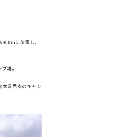
高900mに位置し、
ンプ場。
熊本県屈指のキャン