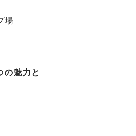
プ場
つの魅力と